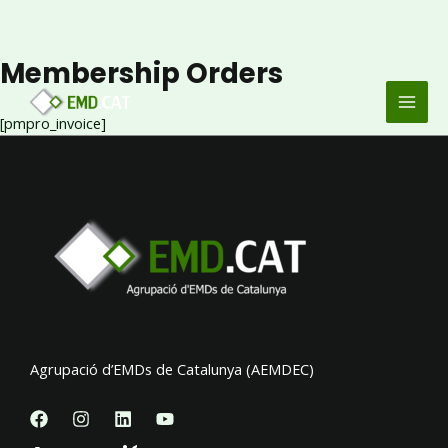
Membership Orders
Vés
MAI
al
MEN
contingut
[pmpro_invoice]
Agrupació d’EMDs de Catalunya (AEMDEC)