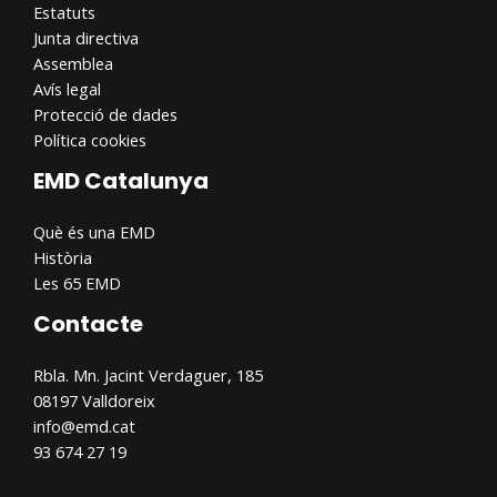
Estatuts
Junta directiva
Assemblea
Avís legal
Protecció de dades
Política cookies
EMD Catalunya
Què és una EMD
Història
Les 65 EMD
Contacte
Rbla. Mn. Jacint Verdaguer, 185
08197 Valldoreix
info@emd.cat
93 674 27 19