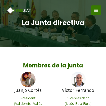
Vés
MAI
al
MEN
contingut
La Junta directiva
Membres de la junta
Juanjo Cortés
Víctor Ferrando
President
Vicepresident
(Valldoreix- Vallès
(Jesús-Baix Ebre)