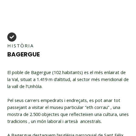
HISTÒRIA
BAGERGUE
El poble de Bagergue (102 habitants) es el més enlairat de
la Val, situat a 1.419 m d’altitud, al sector més meridional de
la vall de l’Unhòla.
Pel seus carrers empedrats i endreçats, es pot anar tot
passejant a visitar el museu particular “eth corrau” , una
mostra de 2.500 objectes que reflecteixen una cultura, unes
tradicions , un món laboral i artesà ancestrals.
A Bagergue destaquem l’església parroquial de Sant Félix,