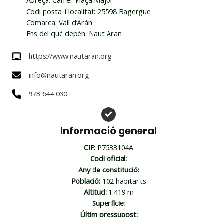
Adreça: Carrer Plaça Major
Codi postal i localitat: 25598 Bagergue
Comarca: Vall d’Arán
Ens del què depèn: Naut Aran
https://www.nautaran.org
info@nautaran.org
973 644 030
Informació general
CIF:
P7533104A
Codi oficial:
Any de constitució:
Població:
102 habitants
Altitud:
1.419 m
Superfície:
Últim pressupost: