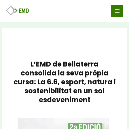
Vés
Navegació
MAI
al
d'entrades
MEN
contingut
L’EMD de Bellaterra
consolida la seva pròpia
cursa:
La 6.6
, esport, natura i
sostenibilitat en un sol
esdeveniment