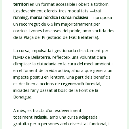
territori
en un format accessible i obert a tothom.
L’esdeveniment ofereix tres modalitats —
trail
running, marxa nòrdica i cursa inclusiva
— i proposa
un recorregut de 6,6 km majoritàriament per
corriols i zones boscoses del poble, amb sortida des
de la Plaça del Pi (estació de FGC Bellaterra).
La cursa, impulsada i gestionada directament per
l’EMD de Bellaterra, reflecteix una voluntat clara
d’implicar la ciutadania en la cura del medi ambient i
en el foment de la vida activa, alhora que genera un
impacte positiu en l’entorn. Una part dels beneficis
es destinen a accions de
regeneració forestal
,
iniciades l’any passat al bosc de la Font de la
Bonaigua.
A més, es tracta d’un esdeveniment
totalment
inclusiu
, amb una cursa adaptada i
gratuïta per a persones amb diversitat funcional, i