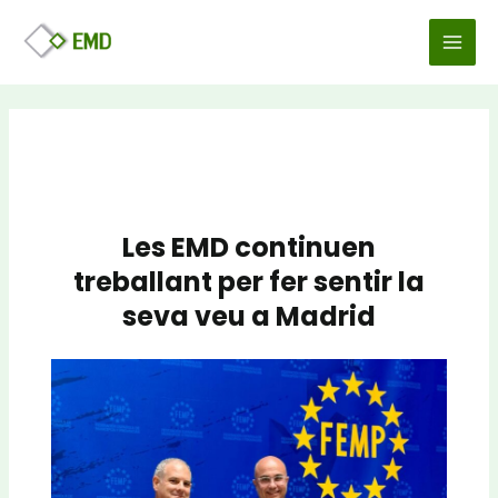
Vés
Navegació
MAI
al
d'entrades
MEN
contingut
Les EMD continuen
treballant per fer sentir la
seva veu a Madrid