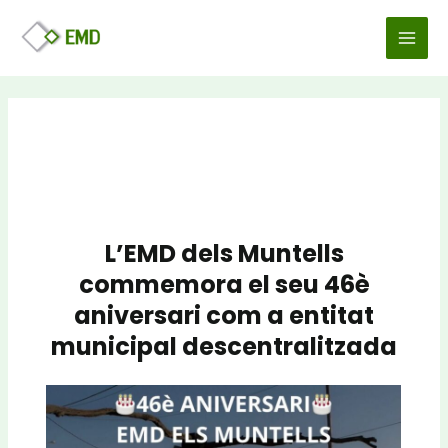
Vés
Navegació
MAI
al
d'entrades
MEN
contingut
L’EMD dels Muntells
commemora el seu 46è
aniversari com a entitat
municipal descentralitzada