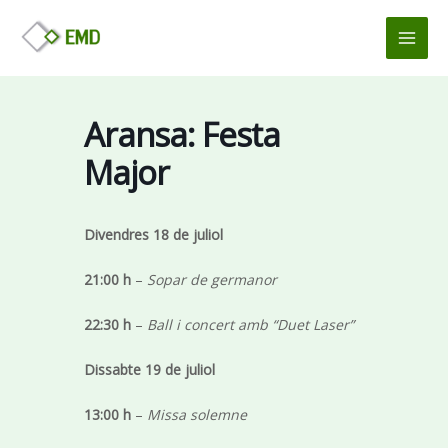
Vés
MAI
al
MEN
contingut
Aransa: Festa
Major
Divendres 18 de juliol
21:00 h
–
Sopar de germanor
22:30 h
–
Ball i concert amb “Duet Laser”
Dissabte 19 de juliol
13:00 h
–
Missa solemne