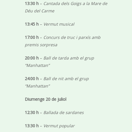
13:30 h
–
Cantada dels Goigs a la Mare de
Déu del Carme
13:45 h
–
Vermut musical
17:00 h
–
Concurs de truc i parxís amb
premis sorpresa
20:00 h
–
Ball de tarda amb el grup
“Manhattan”
24:00 h
–
Ball de nit amb el grup
“Manhattan”
Diumenge 20 de juliol
12:30 h
–
Ballada de sardanes
13:30 h
–
Vermut popular