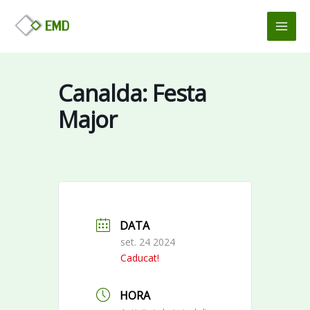
Vés
MAI
al
MEN
contingut
Canalda: Festa
Major
DATA
set. 24 2024
Caducat!
HORA