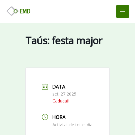
Vés
MAI
al
MEN
contingut
Taús: festa major
DATA
set. 27 2025
Caducat!
HORA
Activitat de tot el dia