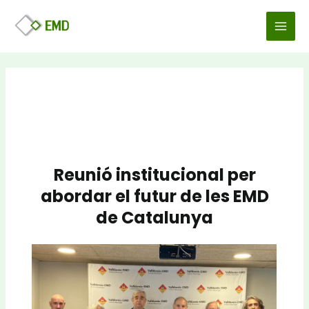
Vés
Navegació
MAI
al
d'entrades
MEN
contingut
Reunió institucional per
abordar el futur de les EMD
de Catalunya