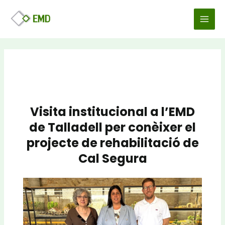
Vés
Navegació
MAI
al
d'entrades
MEN
contingut
Visita institucional a l’EMD
de Talladell per conèixer el
projecte de rehabilitació de
Cal Segura